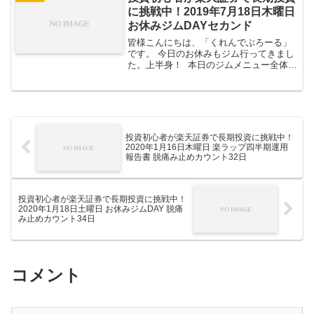
に挑戦中！2019年7月18日木曜日
お休みジムDAYセカンド
皆様こんにちは、「くれんでぶろーる」
です。 今日のお休みもジム行ってきまし
た。上半身！ 本日のジムメニュー全体評
価損益国内株投資信託楽ラップ債券金 //
本日のジムメニューウォームアップウォ
ーク15分傾斜7の速度5バーベルベンチ
5×5...
投資初心者が楽天証券で長期投資に挑戦中！
2020年1月16日木曜日 楽ラップ四半期運用
報告書 脱痛み止めカウント32日
投資初心者が楽天証券で長期投資に挑戦中！
2020年1月18日土曜日 お休みジムDAY 脱痛
み止めカウント34日
コメント