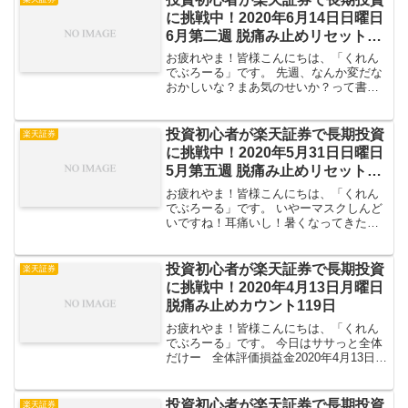
セスが激減しております...
に挑戦中！2020年6月14日日曜日
6月第二週 脱痛み止めリセット37
日目
お疲れやま！皆様こんにちは、「くれん
でぶろーる」です。 先週、なんか変だな
おかしいな？まあ気のせいか？って書い
たそばからダウ暴落ですよ。1,800＄落ち
って・・・コロナ前だったら超ニュース
になってるでしょうけど、みんなコロナ
投資初心者が楽天証券で長期投資
楽天証券
ショックで慣れち...
に挑戦中！2020年5月31日日曜日
5月第五週 脱痛み止めリセット23
日目
お疲れやま！皆様こんにちは、「くれん
でぶろーる」です。 いやーマスクしんど
いですね！耳痛いし！暑くなってきた
し！そんな訳で5月第5週の手持ち商品は
どんな感じだったか見てみましょ
う。 全体評価損益国内株投資信託楽ラ
投資初心者が楽天証券で長期投資
楽天証券
ップ外国債券金2020...
に挑戦中！2020年4月13日月曜日
脱痛み止めカウント119日
お疲れやま！皆様こんにちは、「くれん
でぶろーる」です。 今日はササっと全体
だけー 全体評価損益金2020年4月13日
（月）時点での金融総資産 // 全体評価
損益前日比+7,117 円全体評価損益
は-406,433 円 7201日...
投資初心者が楽天証券で長期投資
楽天証券