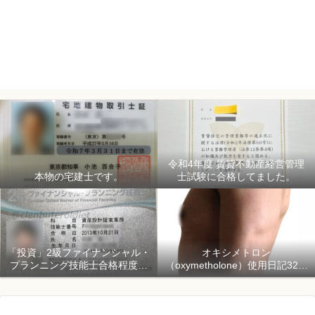
令和4年度 賃貸不動産経営管理
本物の宅建士です。
士試験に合格してました。
「投資」2級ファイナンシャル・
オキシメトロン
プランニング技能士合格程度で
（oxymetholone）使用日記32日
ようやく初心者「資産形成」
目「骨格筋量増量開始150日目」
2018年1月1日