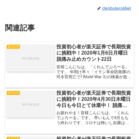
clenbuteroldiet
関連記事
投資初心者が楽天証券で長期投資
楽天証券
に挑戦中！2020年1月6日月曜日
脱痛み止めカウント22日
皆様こんにちは、「くれんでぶろーる」
です。 年明け早々「イラン革命防衛隊の
司令官死亡で｢World War 3｣の検索が急上
昇」と、経済には非常にマズイニュース
が飛び交っております。 そんな報を受け
て日経平均株価やダウなどダダ下がり。
投資初心者が楽天証券で長期投資
楽天証券
それで...
に挑戦中！2020年4月30日木曜日
今日も今日とて休業中！ 脱痛み
止めカウント135日
お疲れやま！皆様こんにちは、「くれん
でぶろーる」です。 早いもんで4月もも
う終わりです、コロナは怖いし自粛は辛
いしで皆様まいってると思われますがい
かがお過ごしでしょうか？僕はと言えば
ブログもサボりがちで（元々少ないアク
投資初心者が楽天証券で長期投資
楽天証券