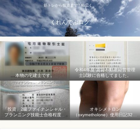
筋トレから投資まで！幅広く。
くれんでぶログ
令和4年度 賃貸不動産経営管理
本物の宅建士です。
士試験に合格してました。
「投資」2級ファイナンシャル・
オキシメトロン
プランニング技能士合格程度で
（oxymetholone）使用日記32日
ようやく初心者「資産形成」
目「骨格筋量増量開始150日目」
2018年1月1日