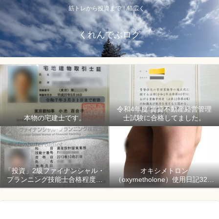
筋トレから投資まで！幅広く。
くれんでぶログ
令和4年度 賃貸不動産経営管理
本物の宅建士です。
士試験に合格してました。
「投資」2級ファイナンシャル・
オキシメトロン
プランニング技能士合格程度で
（oxymetholone）使用日記32日
ようやく初心者「資産形成」
目「骨格筋量増量開始150日目」
2018年1月1日