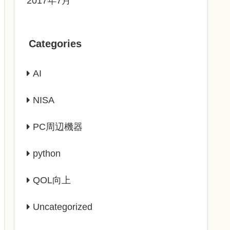
2017年7月
Categories
AI
NISA
PC周辺機器
python
QOL向上
Uncategorized