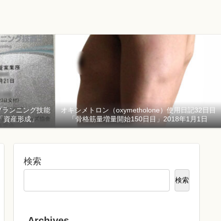
プランニング技能
オキシメトロン（oxymetholone）使用日記32日目
「資産形成」
「骨格筋量増量開始150日目」2018年1月1日
検索
検索
Archives