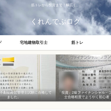
筋トレから投資まで！幅広く。
くれんでぶログ
ド
宅地建物取引士
筋トレ
貸不動産経営管理士試験に合格して
「投資」2級ファイナンシャル・
ました。
士合格程度でようやく初心者