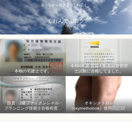
筋トレから投資まで！幅広く。
くれんでぶログ
令和4年度 賃貸不動産経営管理
本物の宅建士です。
士試験に合格してました。
「投資」2級ファイナンシャル・
オキシメトロン
プランニング技能士合格程度で
（oxymetholone）使用日記32日
ようやく初心者「資産形成」
目「骨格筋量増量開始150日目」
2018年1月1日