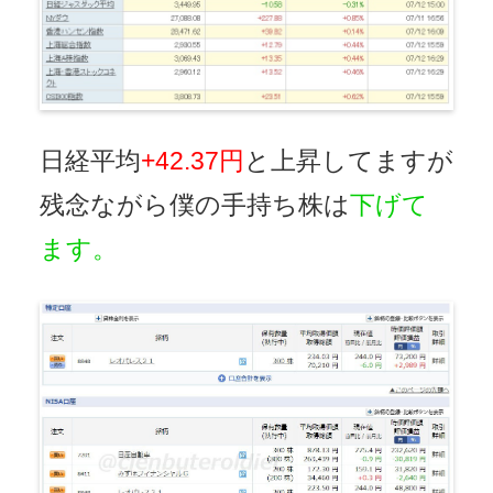
日経平均
+42.37円
と上昇してますが
残念ながら僕の手持ち株は
下げて
ます。