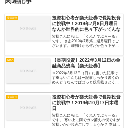
関連記事
投資初心者が楽天証券で長期投資
楽天証券
に挑戦中！2019年7月8日月曜日
なんか世界的に色々下がってんな
皆様こんにちは、「くれんでぶろーる」
です。 さあ2019年7月第二週月曜日でご
ざいます。週明けから何だか色々下がっ
ていますね。 早速僕の手持ち商品を見て
行きましょう。 全体評価損益国内株投資
信託楽ラップ債券金 // 全体評価損益前
【長期投資】2022年3月12日の金
NISA
日比 ...
融商品残高【楽天証券】
※2022年3月13日（日）に書いた記事で
す※はいこんちはー記事しっかり書くの
めんどうなんでぱぱっと残高載せとく
ー 含み損のあらしーｗｗｗ スゲー減った
気がする… 日産またマイナス30%とかに
なっちゃれられらｗｗｗただ、住石に目
投資初心者が楽天証券で長期投資
楽天証券
ぇ付けてた俺...
に挑戦中！2019年10月17日木曜
日
皆様こんにちは、「くれんでぶろーる」
です。 寒い上に雨でガン萎えの僕ですが
皆様いかがお過ごしでしょうか？ 本日も