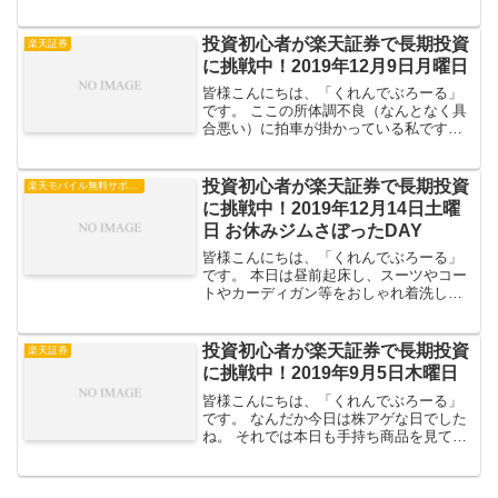
失礼してサクっと手抜きで手持ち商品を
見てみましょう。 全体評価損益金 //
全体評価損益前日比+1,124 円全体評価
投資初心者が楽天証券で長期投資
楽天証券
損...
に挑戦中！2019年12月9日月曜日
皆様こんにちは、「くれんでぶろーる」
です。 ここの所体調不良（なんとなく具
合悪い）に拍車が掛かっている私です
が、皆様いかがお過ごしでしょう
か？ 2019年12月第二週の月曜日、さっそ
く手持ち商品を見て行きましょう。 全体
投資初心者が楽天証券で長期投資
楽天モバイル無料サポータープログラム
評価損益国内株投資...
に挑戦中！2019年12月14日土曜
日 お休みジムさぼったDAY
皆様こんにちは、「くれんでぶろーる」
です。 本日は昼前起床し、スーツやコー
トやカーディガン等をおしゃれ着洗して
靴の手入れをして・・ってやってたら面
倒くさくなってきてジムをサボリました
ダメな私です。この後アイロンが待って
投資初心者が楽天証券で長期投資
楽天証券
るしねｗ で、話は変わ...
に挑戦中！2019年9月5日木曜日
皆様こんにちは、「くれんでぶろーる」
です。 なんだか今日は株アゲな日でした
ね。 それでは本日も手持ち商品を見て行
きましょう。 全体評価損益国内株投資信
託楽ラップ債券金 // 全体評価損益前日
比+53,069 円全体評価損益は-35,...