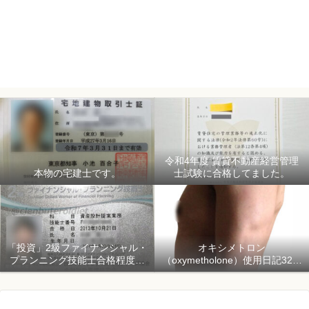
令和4年度 賃貸不動産経営管理
本物の宅建士です。
士試験に合格してました。
「投資」2級ファイナンシャル・
オキシメトロン
プランニング技能士合格程度で
（oxymetholone）使用日記32日
ようやく初心者「資産形成」
目「骨格筋量増量開始150日目」
2018年1月1日