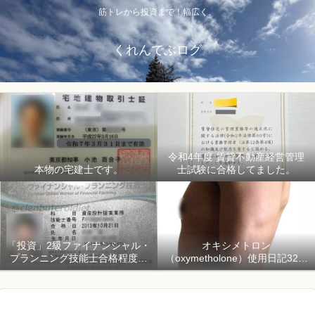
筋トレから投資まで！幅広く。
くれんでぶログ
令和4年度 賃貸不動産経営管理
本物の宅建士です。
士試験に合格してました。
「投資」2級ファイナンシャル・
オキシメトロン
プランニング技能士合格程度で
（oxymetholone）使用日記32日
ようやく初心者「資産形成」
目「骨格筋量増量開始150日目」
2018年1月1日