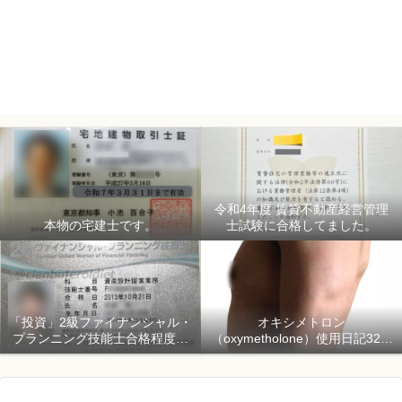
令和4年度 賃貸不動産経営管理
本物の宅建士です。
士試験に合格してました。
「投資」2級ファイナンシャル・
オキシメトロン
プランニング技能士合格程度で
（oxymetholone）使用日記32日
ようやく初心者「資産形成」
目「骨格筋量増量開始150日目」
2018年1月1日