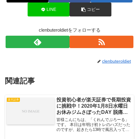
LINE
コピー
clenbuteroldietをフォローする
clenbuteroldiet
関連記事
投資初心者が楽天証券で長期投資
楽天証券
に挑戦中！2020年1月8日水曜日
お休みジムさぼったDAY 脱痛み
止めカウント24日
皆様こんにちは、「くれんでぶろーる」
です。 本日は年明け初トレのハズだった
のですが、起きたら13時で風呂入ってメ
シ食ってどうにも怠くてもじもじしてい