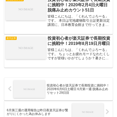
ょう。 全体評価損...
に挑戦中！2020年2月4日火曜日
脱痛み止めカウント51日
皆様こんにちは、「くれんでぶろーる」
です。 本日は宅地建物取引士証更新法定
講習に、日本教育会館まで行ってきまし
た。いやー座学一日中とか久々だったの
でマジでキツかったです。休憩時間にど
っかに隠れて自重スクワットしたかった
投資初心者が楽天証券で長期投資
楽天証券
くらいストレスMAXで...
に挑戦中！2019年8月19日月曜日
皆様こんにちは、「くれんでぶろーる」
です。 ちょっとお疲れモードなわたくし
ですが皆様いかがでしょうか？暑さにや
られてませんでしょうか？ 8月も早いも
んでもう第3週。夜になると秋の匂いのす
る風が吹いてきましたし、暑さももうし
ばらくの辛抱ですね...
投資初心者が楽天証券で長期投資に挑戦中！
2020年6月6日土曜日 6月第一週 脱痛み止め
リセット29日目
6月第三週の運用報告は昨日夜楽天証券が繋
がりにくかった為お休みします