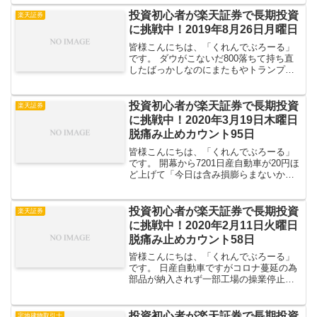
たらいつの間にかまた寝て、ジム行きを
止めて引き篭もって勉強してました。 行
投資初心者が楽天証券で長期投資
楽天証券
けない時は行きたく...
に挑戦中！2019年8月26日月曜日
皆様こんにちは、「くれんでぶろーる」
です。 ダウがこないだ800落ちて持ち直
したばっかしなのにまたもやトランプ砲
炸裂で600下げのニュースが入ってきまし
たね。某爆損系YouTuberのお怒りもごも
っともでございますｗ さてそんな中、
投資初心者が楽天証券で長期投資
楽天証券
「米国の...
に挑戦中！2020年3月19日木曜日
脱痛み止めカウント95日
皆様こんにちは、「くれんでぶろーる」
です。 開幕から7201日産自動車が20円ほ
ど上げて「今日は含み損膨らまないか
な・・」と淡く期待するも結局押されて
上ヒゲ付けてました。なんだろう？朝の
あの謎の買い？ まあまあそんな訳で、本
投資初心者が楽天証券で長期投資
楽天証券
日も手持ちを見て...
に挑戦中！2020年2月11日火曜日
脱痛み止めカウント58日
皆様こんにちは、「くれんでぶろーる」
です。 日産自動車ですがコロナ蔓延の為
部品が納入されず一部工場の操業停止を
余儀なくされているそうです。うーん死
んだな！マジでｗｗｗ 本日は日本は休場
という事で手抜きでサックリ見てみまし
投資初心者が楽天証券で長期投資
宅地建物取引士