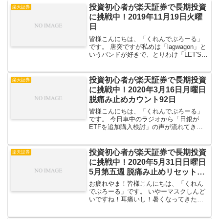
投資初心者が楽天証券で長期投資
楽天証券
に挑戦中！2019年11月19日火曜
日
皆様こんにちは、「くれんでぶろーる」
です。 唐突ですが私めは「lagwagon」と
いうバンドが好きで、とりわけ「LET'S
TALK ABOUT FEELINGS (1998)」という
アルバムが大好き。大体毎日一曲は聞く
感じ。いや「突然どう...
投資初心者が楽天証券で長期投資
楽天証券
に挑戦中！2020年3月16日月曜日
脱痛み止めカウント92日
皆様こんにちは、「くれんでぶろーる」
です。 今日車中のラジオから「日銀が
ETFを追加購入検討」の声が流れてきま
したが、正直「まだやんの？？」っても
やもやした気持ちに。 まあしかし、「日
本国という株式会社の株を自社株買い」
投資初心者が楽天証券で長期投資
楽天証券
しているようなモンな...
に挑戦中！2020年5月31日日曜日
5月第五週 脱痛み止めリセット23
日目
お疲れやま！皆様こんにちは、「くれん
でぶろーる」です。 いやーマスクしんど
いですね！耳痛いし！暑くなってきた
し！そんな訳で5月第5週の手持ち商品は
どんな感じだったか見てみましょ