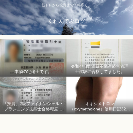
筋トレから投資まで！幅広く。
くれんでぶログ
令和4年度 賃貸不動産経営管理
本物の宅建士です。
士試験に合格してました。
「投資」2級ファイナンシャル・
オキシメトロン
プランニング技能士合格程度で
（oxymetholone）使用日記32日
ようやく初心者「資産形成」
目「骨格筋量増量開始150日目」
2018年1月1日