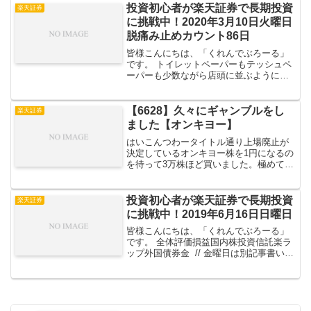
う。 全体評価損益国内株投資信託楽ラ
投資初心者が楽天証券で長期投資
楽天証券
ップ外国債券金2020...
に挑戦中！2020年3月10日火曜日
脱痛み止めカウント86日
皆様こんにちは、「くれんでぶろーる」
です。 トイレットペーパーもテッシュペ
ーパーも少数ながら店頭に並ぶようにな
ってきましたね。買い占めなんてしなく
ても大丈夫だったじゃん、とはまあ結果
論で、実際に枯渇してたら僕のようなボ
【6628】久々にギャンブルをし
楽天証券
ケーっとしてる奴は悲し...
ました【オンキヨー】
はいこんつわータイトル通り上場廃止が
決定しているオンキヨー株を1円になるの
を待って3万株ほど買いました。極めて負
け確率の高いギャンブルですがたまには
いいかなと。 100%減資になった時点で
紙くず確定の3万円負け万万が一再上場を
投資初心者が楽天証券で長期投資
楽天証券
果たすような事...
に挑戦中！2019年6月16日日曜日
皆様こんにちは、「くれんでぶろーる」
です。 全体評価損益国内株投資信託楽ラ
ップ外国債券金 // 金曜日は別記事書いて
て投資報告を書いてなかったので6月14日
金曜日の報告です。 全体評価損益 国内株
の下落で含み損大幅アップ。 国内株レオ
パが...