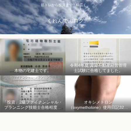
筋トレから投資まで！幅広く。
くれんでぶログ
令和4年度 賃貸不動産経営管理
本物の宅建士です。
士試験に合格してました。
「投資」2級ファイナンシャル・
オキシメトロン
プランニング技能士合格程度で
（oxymetholone）使用日記32日
ようやく初心者「資産形成」
目「骨格筋量増量開始150日目」
2018年1月1日