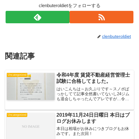
clenbuteroldietをフォローする
clenbuteroldiet
関連記事
令和4年度 賃貸不動産経営管理士
Uncategorized
試験に合格してました。
はいこんちは～お久ぶりです～スノボば
っかしてて記事全然書いてないし24ジム
も退会しちゃったんでアレですが…令和4
年度の賃貸不動産経営管理士試験を令和3
年度過去問をガチ形式で2回やっただけの
ほぼノー勉で受かりましたｗｗｗぶっち
2019年11月24日日曜日 本日はブ
Uncategorized
ゃけ宅建持ちなん...
ログお休みします
本日は相場がお休みにつきブログもお休
みです。また次回！