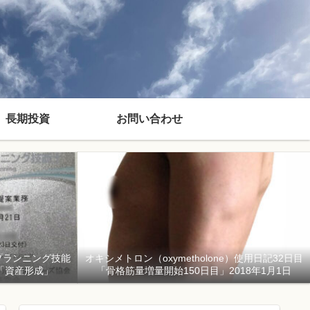
長期投資
お問い合わせ
プランニング技能
オキシメトロン（oxymetholone）使用日記32日目
「資産形成」
「骨格筋量増量開始150日目」2018年1月1日