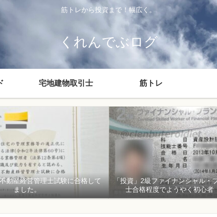
筋トレから投資まで！幅広く。
くれんでぶログ
ド
宅地建物取引士
筋トレ
貸不動産経営管理士試験に合格して
「投資」2級ファイナンシャル・
ました。
士合格程度でようやく初心者