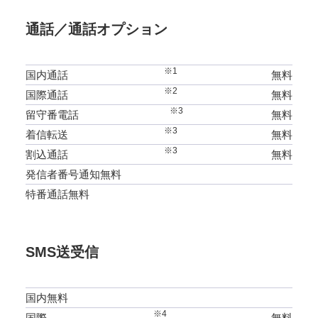
通話／通話オプション
※1
国内通話
無料
※2
国際通話
無料
※3
留守番電話
無料
※3
着信転送
無料
※3
割込通話
無料
発信者番号通知無料
特番通話無料
SMS送受信
国内無料
※4
国際
無料