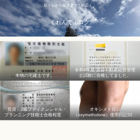
筋トレから投資まで！幅広く。
くれんでぶログ
令和4年度 賃貸不動産経営管理
本物の宅建士です。
士試験に合格してました。
「投資」2級ファイナンシャル・
オキシメトロン
プランニング技能士合格程度で
（oxymetholone）使用日記32日
ようやく初心者「資産形成」
目「骨格筋量増量開始150日目」
2018年1月1日