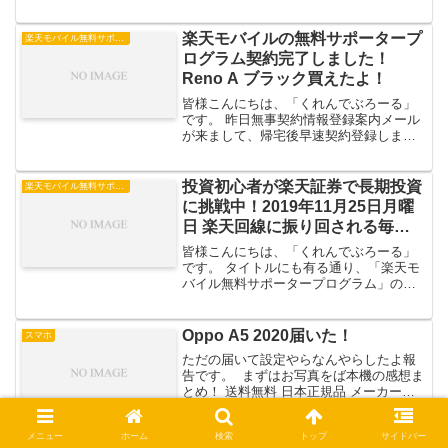
かりますがゴールドカードへの切り替え
特典ポイント付与をしょっちゅうやって
るので実質2年くらいは年会費ペイしま
楽天モバイルの無料サポータープ
楽天モバイル無料サポータープログラム
す。ちなみに私は4...
ログラム契約完了しました！
Reno A ブラック買えたよ！
皆様こんにちは、「くれんでぶろーる」
です。 昨日無事契約情報登録案内メール
が来まして、帰宅後早速契約登録しまし
たのでご報告です。 契約情報登録案内メ
ールプラン選択製品選択最終確認お申し
込み完了のお知らせクレカの利用計上も
投資初心者が楽天証券で長期投資
楽天モバイル無料サポータープログラム
しっかりされてます...
に挑戦中！2019年11月25日月曜
日 楽天回線に振り回される毎
日！
皆様こんにちは、「くれんでぶろーる」
です。 タイトルにも有る通り、「楽天モ
バイル無料サポータープログラム」の回
線品質が非常に悪く、主に通話面で振り
回されて段々嫌になってきたわたくしで
す。 my楽天モバイルアプリから通話通信
Oppo A5 2020届いた！
スマホ
品質レポートを送ろ...
ただの届いて設定やらなんやらしたよ報
告です。 まずはお写真をば本機の感想ま
とめ！ 送料無料 日本正規品 メーカー保
証 OPPO A5 2020 6.5インチ 超広角 4眼
カメラ 大画面 大容量バッテリー シムフ
メニュー
ホーム
検索
トップ
サイドバー
リー FMラジオ ハイレゾ ...