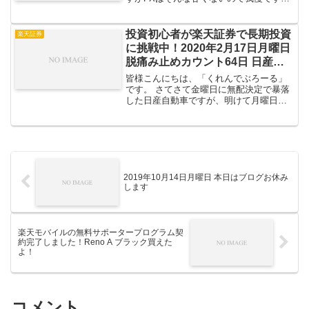
（お金無いのが本当ですｗ） 全体評価損
益国内株投資信託楽ラップ金債券今日の
主な指数 さて冗談は置いといて本日の手
投資初心者が楽天証券で長期投資
楽天証券
持ち商品を見て行きま...
に挑戦中！2020年2月17日月曜日
脱痛み止めカウント64日 日産自
動車暴落祭り継続中！
皆様こんにちは、「くれんでぶろーる」
です。 さてさて金曜日に無配決定で暴落
した日産自動車ですが、明けて月曜日も
下落継続中でございます。一時500円を割
れた様子。 それでは今日も数字を見て行
きましょう。 全体評価損益国内株金
2020年2月1...
2019年10月14日月曜日 本日はブログお休み
します
楽天モバイルの無料サポータープログラム契
約完了しました！Reno A ブラック買えた
よ！
コメント