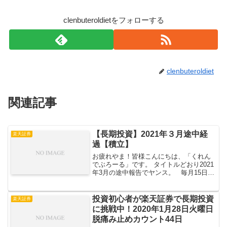
clenbuteroldietをフォローする
clenbuteroldiet
関連記事
【長期投資】2021年３月途中経
楽天証券
過【積立】
お疲れやま！皆様こんにちは、「くれん
でぶろーる」です。 タイトルどおり2021
年3月の途中報告でヤンス。 毎月15日の
積立全体個別株投資信託GOLD（金）
2021年３月17日（水）時点での金融総資
産 // 毎月15日の積立今月もい...
投資初心者が楽天証券で長期投資
楽天証券
に挑戦中！2020年1月28日火曜日
脱痛み止めカウント44日