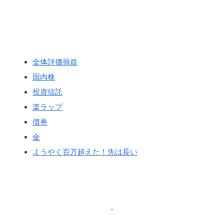
全体評価損益
国内株
投資信託
楽ラップ
債券
金
ようやく百万超えた！先は長い