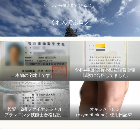
筋トレから投資まで！幅広く。
くれんでぶログ
令和4年度 賃貸不動産経営管理
本物の宅建士です。
士試験に合格してました。
「投資」2級ファイナンシャル・
オキシメトロン
プランニング技能士合格程度で
（oxymetholone）使用日記32日
ようやく初心者「資産形成」
目「骨格筋量増量開始150日目」
2018年1月1日