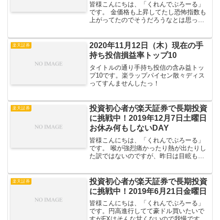
皆様こんにちは、「くれんでぶろーる」
です。 金価格も上昇してたし恐怖指数も
上がってたのでそうだろうなとは思って
ましたがダウが派手に逝きました；；450
ドル近く暴落。 米株系が逝けばそれらが
含まれる投信系も逝く訳で、僕の手持ち
2020年11月12日（木）現在の手
楽天証券
投信も結構な下落...
持ち投信損益率トップ10
タイトルの通り手持ち投信の含み益トッ
プ10です。楽ラップパイセン散々ディス
ってすんませんしたっ！
投資初心者が楽天証券で長期投資
楽天証券
に挑戦中！2019年12月7日土曜日
お休み何もしないDAY
皆様こんにちは、「くれんでぶろーる」
です。 喉が強烈痛かったり熱が出たりし
た訳ではないのですが、昨日は目眩もひ
どく強烈具合悪かったのでさっさと寝て
しまいました。 ちゃんと精密検査なり受
けたほうがいいのでしょうが、「肝機能
投資初心者が楽天証券で長期投資
楽天証券
低下」か「糖尿のケが...
に挑戦中！2019年6月21日金曜日
皆様こんにちは、「くれんでぶろーる」
です。円高進行してて豪ドル買いたいで
すがFXはそんな甘くないので我慢です