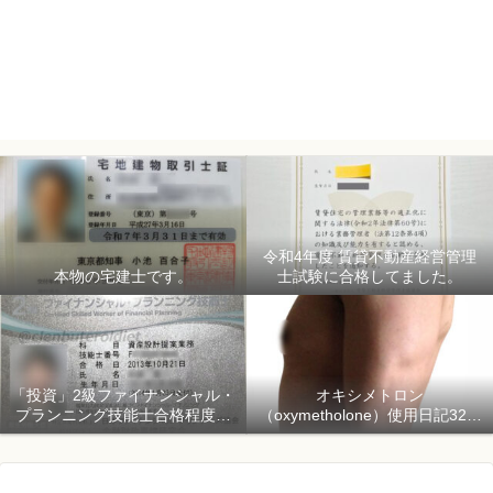
令和4年度 賃貸不動産経営管理
本物の宅建士です。
士試験に合格してました。
「投資」2級ファイナンシャル・
オキシメトロン
プランニング技能士合格程度で
（oxymetholone）使用日記32日
ようやく初心者「資産形成」
目「骨格筋量増量開始150日目」
2018年1月1日