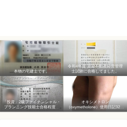
令和4年度 賃貸不動産経営管理
本物の宅建士です。
士試験に合格してました。
「投資」2級ファイナンシャル・
オキシメトロン
プランニング技能士合格程度で
（oxymetholone）使用日記32日
ようやく初心者「資産形成」
目「骨格筋量増量開始150日目」
2018年1月1日