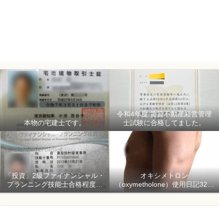
令和4年度 賃貸不動産経営管理
本物の宅建士です。
士試験に合格してました。
「投資」2級ファイナンシャル・
オキシメトロン
プランニング技能士合格程度で
（oxymetholone）使用日記32日
ようやく初心者「資産形成」
目「骨格筋量増量開始150日目」
2018年1月1日