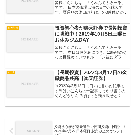
皆様こんにちは、「くれんでぶろーる」
です。 日本の市場は海の日でお休みで
す。暦通りの休日の方はこの3連休いかが
お過ごしだったでしょうか？ それでは
2019年7月15日月曜日、手持ち商品の動
きを見てみましょう。 全体評価損益国内
投資初心者が楽天証券で長期投資
楽天証券
株投資信託楽ラ...
に挑戦中！2019年10月5日土曜日
お休みジムDAY
皆様こんにちは、「くれんでぶろーる」
です。 本日はお休みにつき、11時頃のそ
っと目醒めていつもルーチン後にダラダ
ラとジムへ。 本日のトレーニング全体評
価損益国内株投資信託楽ラップ債券金久
しぶりにお買い物をしました // 本日の
【長期投資】2022年3月12日の金
NISA
トレー...
融商品残高【楽天証券】
※2022年3月13日（日）に書いた記事で
す※はいこんちはー記事しっかり書くの
めんどうなんでぱぱっと残高載せとく
ー 含み損のあらしーｗｗｗ スゲー減った
気がする… 日産またマイナス30%とかに
なっちゃれられらｗｗｗただ、住石に目
ぇ付けてた俺...
投資初心者が楽天証券で長期投資に挑戦中！
2020年2月27日木曜日 脱痛み止めカウント