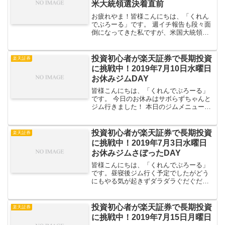
米大統領選決着直前
お疲れやま！皆様こんにちは、「くれん
でぶろーる」です。 週イチ報告も段々面
倒になってきた私ですが、米国大統領選
直前の手持ち商品を載せときたいと思い
ます。 トランプ氏かバイデン氏か、どち
らに転んでも米国経済がどうなるのかは
投資初心者が楽天証券で長期投資
楽天証券
投資やってる者にとっ...
に挑戦中！2019年7月10日水曜日
お休みジムDAY
皆様こんにちは、「くれんでぶろーる」
です。 今日のお休みはサボらずちゃんと
ジム行きました！ 本日のジムメニュー全
体評価損益国内株投資信託楽ラップ債券
金 // 本日のジムメニュー先週サボった
くせに何ですが週一じゃちょっと頻度足
投資初心者が楽天証券で長期投資
楽天証券
りないって事...
に挑戦中！2019年7月3日水曜日
お休みジムさぼったDAY
皆様こんにちは、「くれんでぶろーる」
です。昼寝後ジム行く予定でしたがどう
にもやる気が起きずダラダラぐだぐだし
てました。ま、たまにはこんな贅沢な日
も良いよね。 という事で2019年7月3日水
曜日の手持ち商品を見て行きましょ
投資初心者が楽天証券で長期投資
楽天証券
う。 全体評価損益国...
に挑戦中！2019年7月15日月曜日