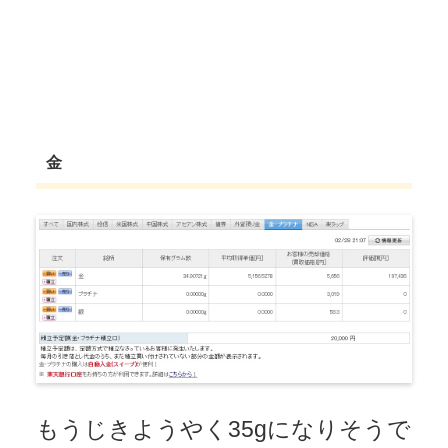
金
もうじきようやく35gになりそうで