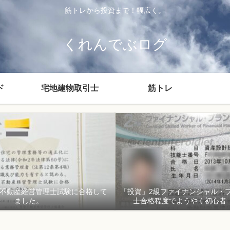
筋トレから投資まで！幅広く。
くれんでぶログ
ド
宅地建物取引士
筋トレ
貸不動産経営管理士試験に合格して
「投資」2級ファイナンシャル・
ました。
士合格程度でようやく初心者