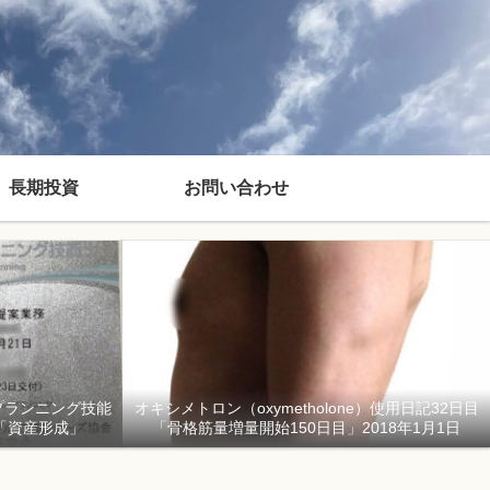
長期投資
お問い合わせ
プランニング技能
オキシメトロン（oxymetholone）使用日記32日目
「資産形成」
「骨格筋量増量開始150日目」2018年1月1日