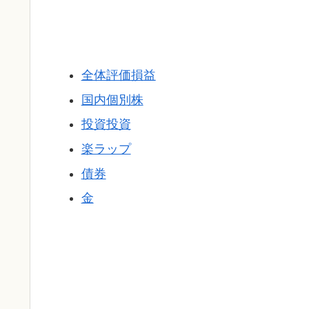
全体評価損益
国内個別株
投資投資
楽ラップ
債券
金