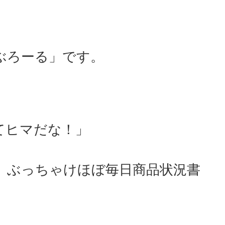
ぶろーる」です。
てヒマだな！」
。ぶっちゃけほぼ毎日商品状況書