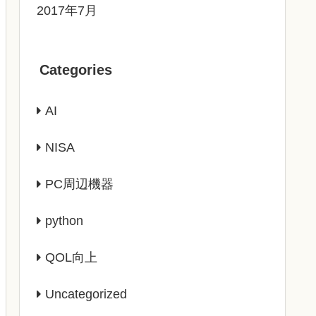
2017年7月
Categories
AI
NISA
PC周辺機器
python
QOL向上
Uncategorized