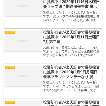
に挑戦中！2020年1月16日木曜日
楽ラップ四半期運用報告書 脱痛
み止めカウント32日
皆様こんにちは、「くれんでぶろーる」
です。 楽ラップの四半期運用報告書が見
られるようになっていました。本日は手
持ち商品は手抜きでサラっと全体を載せ
て、楽ラップ運用報告書をちょいとお見
せしようと思います※全て載せるとペー
投資初心者が楽天証券で長期投資
楽天証券
ジ数が結構あるのでサラ...
に挑戦中！2020年7月11日土曜日
7月第二週
お疲れやま！皆様こんにちは、「くれん
でぶろーる」です。 なんだか全国的に嵐
のような天候が続いていますが皆様いか
がお過ごしでしょうか？僕は「強風」が
一番嫌いな天候なのでテンションだだ下
がりでございます；； さてそんな訳で7
投資初心者が楽天証券で長期投資
楽天証券
月第二週の手持ち商品...
に挑戦中！2020年3月9日月曜日
最早ブラックマンデーなり 脱痛
み止めカウント85日
皆様こんにちは、「くれんでぶろーる」
です。 いやーズガンと来ましたねー日経
平均2万割れの-1,051円、まあボラでかい
ので売りもやってる方は大きく儲けたか
もですが、多くの方が含み損大爆発した
のではないでしょうか？ そんな訳で僕の
投資初心者が楽天証券で長期投資
楽天証券
手持ちも含み...