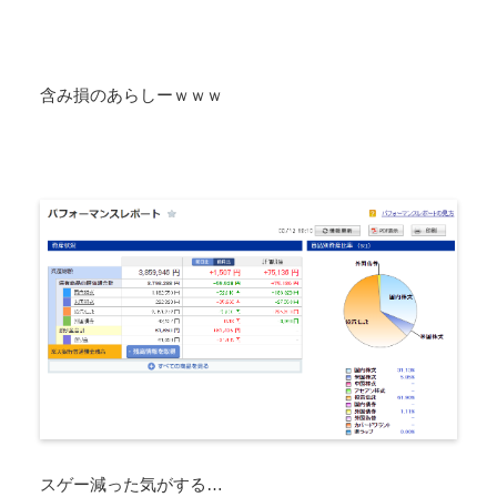
含み損のあらしーｗｗｗ
スゲー減った気がする…