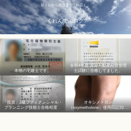
筋トレから投資まで！幅広く。
くれんでぶログ
令和4年度 賃貸不動産経営管理
本物の宅建士です。
士試験に合格してました。
「投資」2級ファイナンシャル・
オキシメトロン
プランニング技能士合格程度で
（oxymetholone）使用日記32日
ようやく初心者「資産形成」
目「骨格筋量増量開始150日目」
2018年1月1日