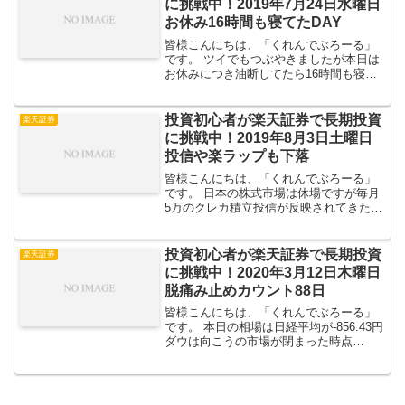
に挑戦中！2019年7月24日水曜日
お休み16時間も寝てたDAY
皆様こんにちは、「くれんでぶろーる」
です。 ツイでもつぶやきましたが本日は
お休みにつき油断してたら16時間も寝て
しまいました。日頃の疲れが溜まってい
るのかもですね。 しかし、アラフィフに
して16時間も寝てられる自分の体力にび
投資初心者が楽天証券で長期投資
楽天証券
っくりです。睡眠...
に挑戦中！2019年8月3日土曜日
投信や楽ラップも下落
皆様こんにちは、「くれんでぶろーる」
です。 日本の株式市場は休場ですが毎月
5万のクレカ積立投信が反映されてきたの
で今日は書きます。 全体評価損益国内個
別株投資信託楽ラップ債券金 // 全体評
価損益前日比+36,957 円全体評価損益
投資初心者が楽天証券で長期投資
楽天証券
は-...
に挑戦中！2020年3月12日木曜日
脱痛み止めカウント88日
皆様こんにちは、「くれんでぶろーる」
です。 本日の相場は日経平均が-856.43円
ダウは向こうの市場が閉まった時点
で-1,464.94$原油も金もちょっと下げて
る、といった感じですかね。 コロナの影
響で物資が滞って倒産する所も出てくる
中、「...