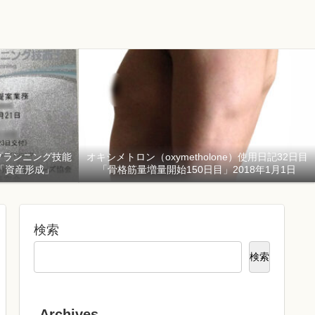
プランニング技能
オキシメトロン（oxymetholone）使用日記32日目
「資産形成」
「骨格筋量増量開始150日目」2018年1月1日
検索
検索
Archives