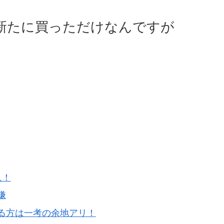
新たに買っただけなんですが
入！
嫌
る方は一考の余地アリ！