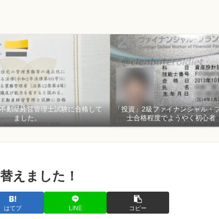
貸不動産経営管理士試験に合格して
「投資」2級ファイナンシャル・
ました。
士合格程度でようやく初心者
替えました！
はてブ
LINE
コピー