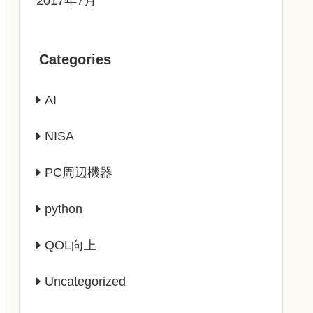
2017年7月
Categories
AI
NISA
PC周辺機器
python
QOL向上
Uncategorized