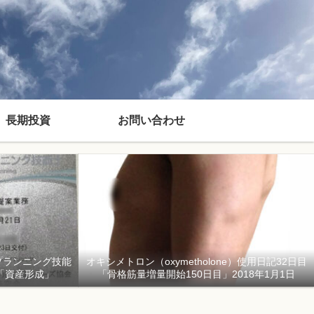
長期投資
お問い合わせ
プランニング技能
オキシメトロン（oxymetholone）使用日記32日目
「資産形成」
「骨格筋量増量開始150日目」2018年1月1日