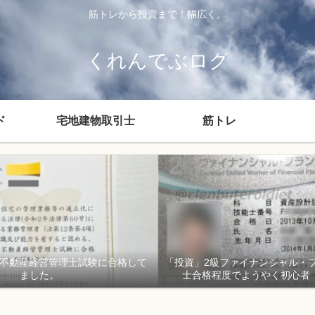
筋トレから投資まで！幅広く。
くれんでぶログ
ド
宅地建物取引士
筋トレ
貸不動産経営管理士試験に合格して
「投資」2級ファイナンシャル・
ました。
士合格程度でようやく初心者