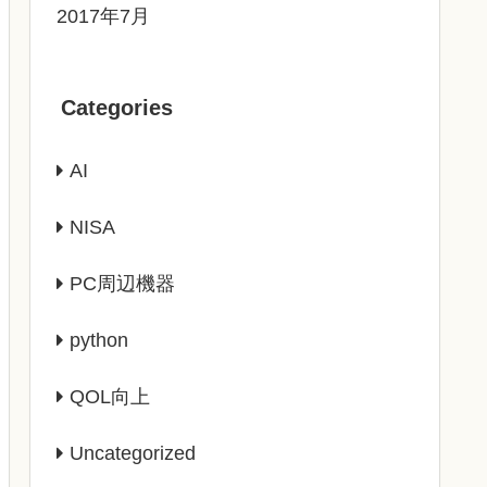
2017年7月
Categories
AI
NISA
PC周辺機器
python
QOL向上
Uncategorized