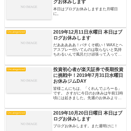
グお休みします
本日はブログお休みしますまた月曜日
に。
2019年12月11日水曜日 本日はブ
Uncategorized
ログお休みします
だあああああ！バチくそ眠い！WAXとヘ
アスプレー付いてんのは取らないと気持
ちわるいんで風呂だけ頑張って入っても
う寝ます！ また次回！
投資初心者が楽天証券で長期投資
Uncategorized
に挑戦中！2019年7月31日水曜日
お休みジムDAY
皆様こんにちは、「くれんでぶろーる」
です。 さすがに今日のお休みは午前11時
頃には起きました。先週のお休みよりも
起きた時の体調感が良く、そそくさとお
洗濯をしてジムへ。 ジムイン前に久々に
エネルギーゼリーを買って飲みましたが
2019年10月20日日曜日 本日はブ
Uncategorized
おいしかったｗ 本...
ログお休みします
ブログお休みします。また週明けに！