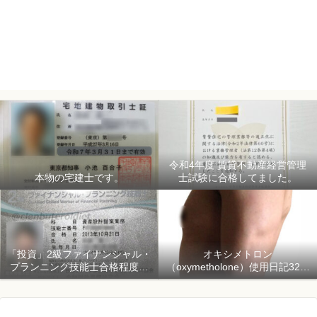
令和4年度 賃貸不動産経営管理
本物の宅建士です。
士試験に合格してました。
「投資」2級ファイナンシャル・
オキシメトロン
プランニング技能士合格程度で
（oxymetholone）使用日記32日
ようやく初心者「資産形成」
目「骨格筋量増量開始150日目」
2018年1月1日