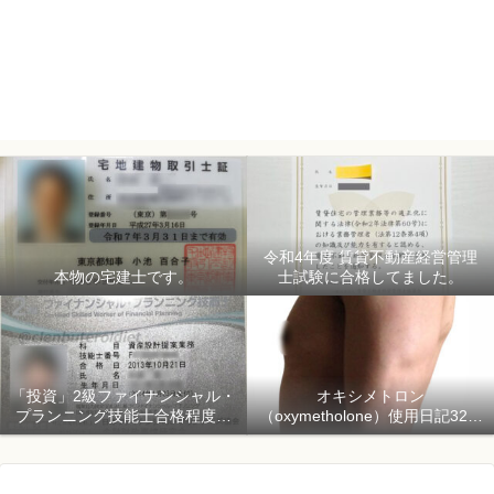
令和4年度 賃貸不動産経営管理
本物の宅建士です。
士試験に合格してました。
「投資」2級ファイナンシャル・
オキシメトロン
プランニング技能士合格程度で
（oxymetholone）使用日記32日
ようやく初心者「資産形成」
目「骨格筋量増量開始150日目」
2018年1月1日