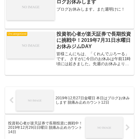
ログお休みします
ブログお休みします。また週明けに！
投資初心者が楽天証券で長期投資
Uncategorized
に挑戦中！2019年7月31日水曜日
お休みジムDAY
皆様こんにちは、「くれんでぶろーる」
です。 さすがに今日のお休みは午前11時
頃には起きました。先週のお休みよりも
起きた時の体調感が良く、そそくさとお
洗濯をしてジムへ。 ジムイン前に久々に
エネルギーゼリーを買って飲みましたが
おいしかったｗ 本...
2019年12月27日金曜日 本日はブログお休み
します 脱痛み止めカウント12日
投資初心者が楽天証券で長期投資に挑戦中！
2019年12月29日日曜日 脱痛み止めカウント
14日