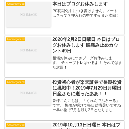
本日はブログお休みします
Uncategorized
PC初期化中につき書けません。ノート
は？って？押入れの中ですw また次回！
2020年2月2日日曜日 本日はブロ
Uncategorized
グお休みします 脱痛み止めカウ
ント49日
相場お休みにつきブログお休みしま
す。 チューブトレはやるよ！ それではま
た次回！
投資初心者が楽天証券で長期投資
Uncategorized
に挑戦中！2019年7月29日月曜日
日産さらに逝ったああ！！
皆様こんにちは、「くれんでぶろーる」
です。 梅雨が明けて毎日結構暑いですね
ー早い物で7月も残り2日となりまし
た。 週末予想していた通り日産はさらに
大きく下げました。それでは手持ちの商
品状況を見て行きましょう。 全体評価損
2019年10月13日日曜日 本日はブ
Uncategorized
益国内個別株投資信託...