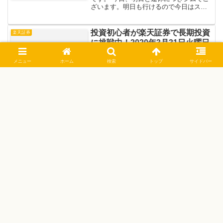
ざいます。明日も行けるので今日はスク
ワットと「押す系」やってきました。 本
日のジムメニュー全体評価損益国内株投
資信託楽ラップ債券金 // 本日のジムメ
投資初心者が楽天証券で長期投資
楽天証券
ニュー例...
に挑戦中！2020年3月31日火曜日
脱痛み止めカウント106日
メニュー
ホーム
検索
トップ
サイドバー
お疲れやま！皆様こんにちは、「くれん
でぶろーる」です。 今日何やら厚生労働
省からLINEの公式アカウントを使っての
コロナ対策に関する調査が送られてきま
したね。 一瞬詐欺を疑いましたが公式ア
カからだったので一応信じてキチンと回
投資初心者が楽天証券で長期投資
楽天モバイル無料サポータープログラム
答しておきました...
に挑戦中！2019年12月14日土曜
日 お休みジムさぼったDAY
皆様こんにちは、「くれんでぶろーる」
です。 本日は昼前起床し、スーツやコー
トやカーディガン等をおしゃれ着洗して
靴の手入れをして・・ってやってたら面
倒くさくなってきてジムをサボリました
ダメな私です。この後アイロンが待って
長期投資 楽天証券で少額ながら
投資
るしねｗ で、話は変わ...
投資を始めました「含み損日記」
2019年5月10日
お久しぶりです「くれんでぶろーる」で
す。 早速ですが5月10日金曜日の全体が