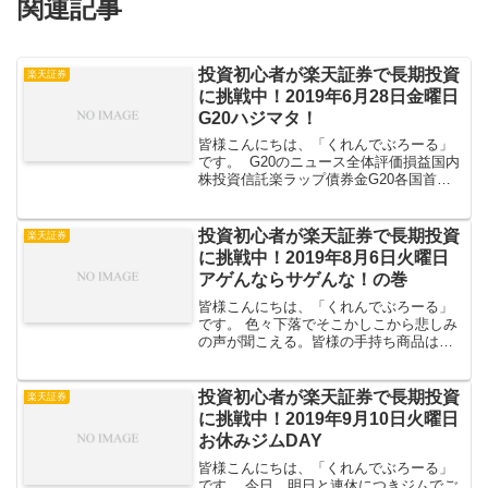
関連記事
投資初心者が楽天証券で長期投資
楽天証券
に挑戦中！2019年6月28日金曜日
G20ハジマタ！
皆様こんにちは、「くれんでぶろーる」
です。 G20のニュース全体評価損益国内
株投資信託楽ラップ債券金G20各国首脳
のかーちゃん達による婦人会ｗ // G20の
ニュース 大阪市で２８日開幕した２０カ
国・地域首脳会議（Ｇ２０サミット）
投資初心者が楽天証券で長期投資
楽天証券
は、...
に挑戦中！2019年8月6日火曜日
アゲんならサゲんな！の巻
皆様こんにちは、「くれんでぶろーる」
です。 色々下落でそこかしこから悲しみ
の声が聞こえる。皆様の手持ち商品はい
かがでしょうか？ ではでは本日も見て行
きましょう 株式指数等全体評価損益国内
株投資信託債券金 // 株式指数等いやー
投資初心者が楽天証券で長期投資
楽天証券
ほぼ緑色で...
に挑戦中！2019年9月10日火曜日
お休みジムDAY
皆様こんにちは、「くれんでぶろーる」
です。 今日、明日と連休につきジムでご