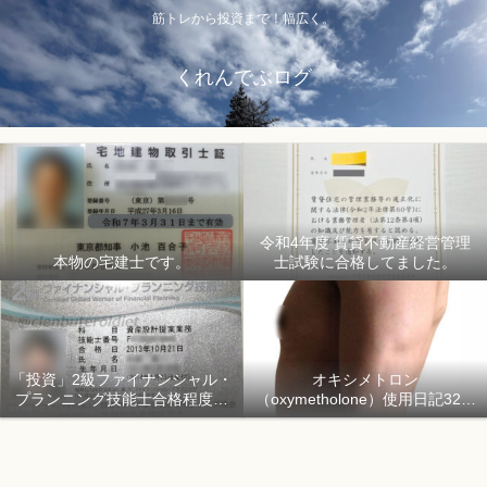
筋トレから投資まで！幅広く。
くれんでぶログ
令和4年度 賃貸不動産経営管理
本物の宅建士です。
士試験に合格してました。
「投資」2級ファイナンシャル・
オキシメトロン
プランニング技能士合格程度で
（oxymetholone）使用日記32日
ようやく初心者「資産形成」
目「骨格筋量増量開始150日目」
2018年1月1日