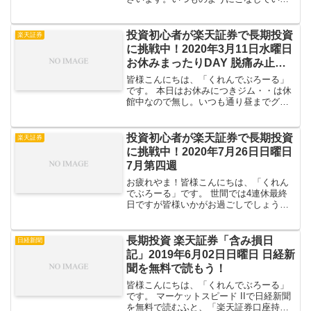
んですが、ふとストレッチスペースを見
やると細身のおばあちゃんがイラストの
ようにバランスボールに腰掛けて、こ
投資初心者が楽天証券で長期投資
楽天証券
う、上下にぼよんぼよん...
に挑戦中！2020年3月11日水曜日
お休みまったりDAY 脱痛み止め
カウント87日
皆様こんにちは、「くれんでぶろーる」
です。 本日はお休みにつきジム・・は休
館中なので無し。いつも通り昼までグー
スカ寝てゆっくり入浴し、もう夕方にな
ろうかという時間におもむろに散髪へ行
き手抜きの店員さんに当たりダッセー頭
投資初心者が楽天証券で長期投資
楽天証券
になり、ついでにとボロ...
に挑戦中！2020年7月26日日曜日
7月第四週
お疲れやま！皆様こんにちは、「くれん
でぶろーる」です。 世間では4連休最終
日ですが皆様いかがお過ごしでしょう
か？緊急事態宣言当時より感染者数激
増、そんな状況なのに「旅行しましょ
う！！」ってやっちゃう政府、ヤバ過ぎ
長期投資 楽天証券「含み損日
日経新聞
てもうほんと色々ヤバイｗ ち...
記」2019年6月02日日曜日 日経新
聞を無料で読もう！
皆様こんにちは、「くれんでぶろーる」
です。 マーケットスピード IIで日経新聞
を無料で読むふと、「楽天証券口座持っ