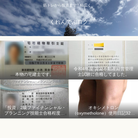
筋トレから投資まで！幅広く。
くれんでぶログ
令和4年度 賃貸不動産経営管理
本物の宅建士です。
士試験に合格してました。
「投資」2級ファイナンシャル・
オキシメトロン
プランニング技能士合格程度で
（oxymetholone）使用日記32日
ようやく初心者「資産形成」
目「骨格筋量増量開始150日目」
2018年1月1日