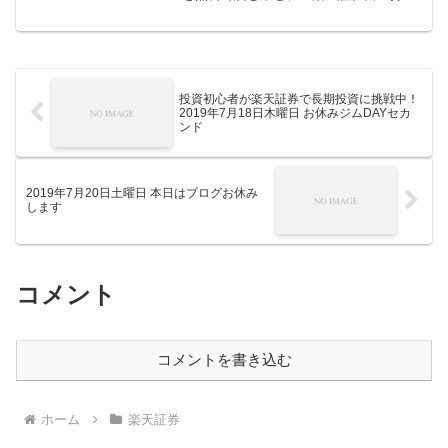
てると日経新聞が無料で読める」のを思
い出して、やり方を調べてみました。 ①
まずはwebの楽天証券にログイン ②「設
定・変更」に...
投資初心者が楽天証券で長期投資に挑戦中！
2019年7月18日木曜日 お休みジムDAYセカ
ンド
2019年7月20日土曜日 本日はブログお休み
します
コメント
コメントを書き込む
ホーム
楽天証券