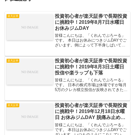
投資初心者が楽天証券で長期投資
楽天証券
に挑戦中！2019年8月7日水曜日
お休みジムDAY
皆様こんにちは、「くれんでぶろーる」
です。 本日はお休みにつきジムDAYでご
ざいます。例によって下半身しばいてき
ました。 再開してから今までリハビリ気
分だったのでジムノート持って行ってま
せんでしたが、だいぶこなれて来たので
投資初心者が楽天証券で長期投資
楽天証券
ノート付けます。 ...
に挑戦中！2019年8月3日土曜日
投信や楽ラップも下落
皆様こんにちは、「くれんでぶろーる」
です。 日本の株式市場は休場ですが毎月
5万のクレカ積立投信が反映されてきたの
で今日は書きます。 全体評価損益国内個
別株投資信託楽ラップ債券金 // 全体評
価損益前日比+36,957 円全体評価損益
投資初心者が楽天証券で長期投資
楽天証券
は-...
に挑戦中！2019年12月18日水曜
日 お休みジムDAY 脱痛み止めカ
ウント3日
皆様こんにちは、「くれんでぶろーる」
です。 本日はお休みにつきジムDAYでご
ざいます。いつものようにこなしていた