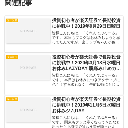
関連記事
投資初心者が楽天証券で長期投資
楽天証券
に挑戦中！2019年9月29日日曜日
皆様こんにちは、「くれんでぶろーる」
です。 本日もブログはお休みしようと思
ってたんですが、楽ラップちゃんが色々
買付たみたいなので全体とラップの買付
だけ貼っときます。 // 全体評価損益前
日比（金曜日比+514 円全体評価損益
投資初心者が楽天証券で長期投資
楽天証券
は-33,8...
に挑戦中！2020年3月18日水曜日
お休みLAZYDAY 脱痛み止めカウ
ント94日
皆様こんにちは、「くれんでぶろーる」
です。 本日はお休みにつきアクティブに
色々！する訳もなく、午前10時にもじも
じ起きたものの風呂入ってメシ食ってま
た昼寝するという体たらく。 ジムやって
れば「ジムに行く」という大義名分の元
投資初心者が楽天証券で長期投資
楽天証券
お外に出るのですが...
に挑戦中！2019年11月6日水曜日
お休みジムDAY
皆様こんにちは、「くれんでぶろーる」
です。 関東もグッと寒くなってきたなと
思ったら北海道ではもう雪が降ったよう