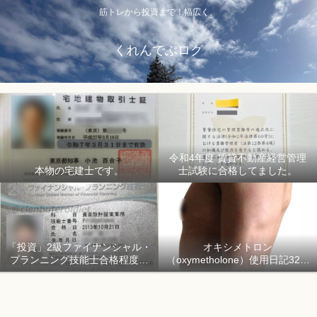
筋トレから投資まで！幅広く。
くれんでぶログ
令和4年度 賃貸不動産経営管理
本物の宅建士です。
士試験に合格してました。
「投資」2級ファイナンシャル・
オキシメトロン
プランニング技能士合格程度で
（oxymetholone）使用日記32日
ようやく初心者「資産形成」
目「骨格筋量増量開始150日目」
2018年1月1日