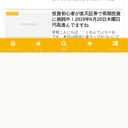
です。寒さに弱い僕としては我慢の季節
が到来です；； 本日のトレーニング全
体評価損益国内株投資信託楽ラップ債権
投資初心者が楽天証券で長期投資
楽天証券
金2019年11月...
に挑戦中！2019年6月20日木曜日
円高進んでますね
皆様こんにちは、「くれんでぶろーる」
です。本日は投信と楽ラップがついにプ
ラスに転じました。早速手持ち商品を見
てみましょう。 全体評価損益今後の投資
メニュー
ホーム
検索
トップ
サイドバー
方針国内個別株投資信託楽ラップ債権金
最後に本日の各指標 // 全体評価損益前
投資初心者が楽天証券で長期投資
楽天証券
日比-30円全...
に挑戦中！2019年9月30日月曜日
皆様こんにちは、「くれんでぶろーる」
です。 9月も最終日となりました。明日
からいよいよ消費税が10%に引き上げ及
び、訳の解らん軽減税率導入でやれやれ
感満載ですが皆様いかがお過ごしでしょ
うか？ わたくし個人としては今回の増税
投資初心者が楽天証券で長期投資
楽天証券
にはもう抗えないの...
に挑戦中！2019年8月9日金曜日
皆様こんにちは、「くれんでぶろーる」
です。 日中はうんと暑かったですが、日
が落ちて夜になったらほんのり秋の風が
吹いてましたね。季節の移り変わりは早
いなあ。 はい、つーことで本日も手持ち