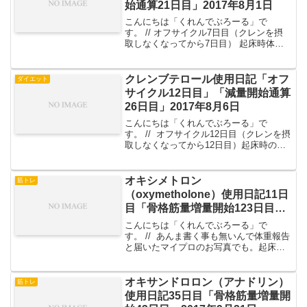
始通算21日目」2017年8月1日
こんにちは「くれんでぶろーる」で
す。 // オフサイクル7日目（クレンを摂
取しなくなってから7日目） 起床時体重
食事パン類（小麦）の魔力トレーニン
グ // 起床時体重起床時の体重57.9kg
前日比－0.2kg トータル－3.8kg ...
クレンブテロール使用日記「オフ
ダイエット
サイクル12日目」「減量開始通算
26日目」2017年8月6日
こんにちは「くれんでぶろーる」で
す。 // オフサイクル12日目（クレンを摂
取しなくなってから12日目）起床時の体
重57.8kg 前日比－0.1kg トータル－
3.9kgこの日の食事は・起床時：グルタミ
ン5g、プロテイン20g・朝食：バナ...
オキシメトロン
筋トレ
（oxymetholone）使用日記11日
目「骨格筋量増量開始123日目」
2017年12月11日
こんにちは「くれんでぶろーる」で
す。 // あんま書く事も無いんで体重報告
と届いたマイプロのお写真でも。起床時
の体重65.9kg 前回比＋0.1kg 増量開始
トータル＋9.0kg 食事はボケっとしてる
と2食とかになりがちなので、意識して...
オキサンドロロン（アナドリン）
筋トレ
使用日記35日目「骨格筋量増量開