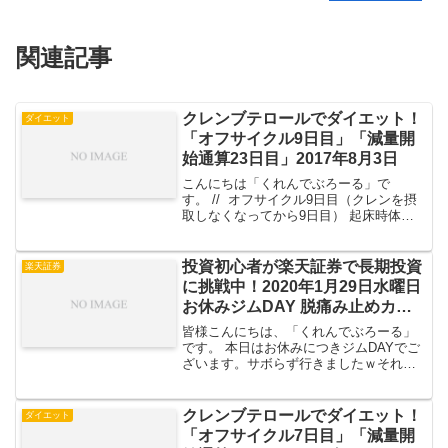
関連記事
クレンブテロールでダイエット！
ダイエット
「オフサイクル9日目」「減量開
始通算23日目」2017年8月3日
こんにちは「くれんでぶろーる」で
す。 // オフサイクル9日目（クレンを摂
取しなくなってから9日目） 起床時体重
小麦の魔力今日の体型写真 // 起床時体
重起床時の体重57.8kg 前日比－0.1kg
トータル－3.9kg パン食べた...
投資初心者が楽天証券で長期投資
楽天証券
に挑戦中！2020年1月29日水曜日
お休みジムDAY 脱痛み止めカウ
ント45日
皆様こんにちは、「くれんでぶろーる」
です。 本日はお休みにつきジムDAYでご
ざいます。サボらず行きましたｗそれに
しても今日は天気も良く、春の陽気でし
たね。空気がまんま春のソレでしたもん
ね。 それではトレーニングと手持ち商品
クレンブテロールでダイエット！
ダイエット
を見てみましょう。...
「オフサイクル7日目」「減量開