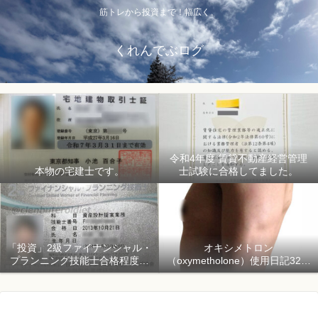
筋トレから投資まで！幅広く。
くれんでぶログ
令和4年度 賃貸不動産経営管理
本物の宅建士です。
士試験に合格してました。
「投資」2級ファイナンシャル・
オキシメトロン
プランニング技能士合格程度で
（oxymetholone）使用日記32日
ようやく初心者「資産形成」
目「骨格筋量増量開始150日目」
2018年1月1日