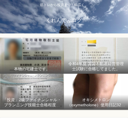
筋トレから投資まで！幅広く。
くれんでぶログ
令和4年度 賃貸不動産経営管理
本物の宅建士です。
士試験に合格してました。
「投資」2級ファイナンシャル・
オキシメトロン
プランニング技能士合格程度で
（oxymetholone）使用日記32日
ようやく初心者「資産形成」
目「骨格筋量増量開始150日目」
2018年1月1日