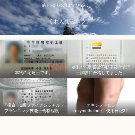
筋トレから投資まで！幅広く。
くれんでぶログ
令和4年度 賃貸不動産経営管理
本物の宅建士です。
士試験に合格してました。
「投資」2級ファイナンシャル・
オキシメトロン
プランニング技能士合格程度で
（oxymetholone）使用日記32日
ようやく初心者「資産形成」
目「骨格筋量増量開始150日目」
2018年1月1日