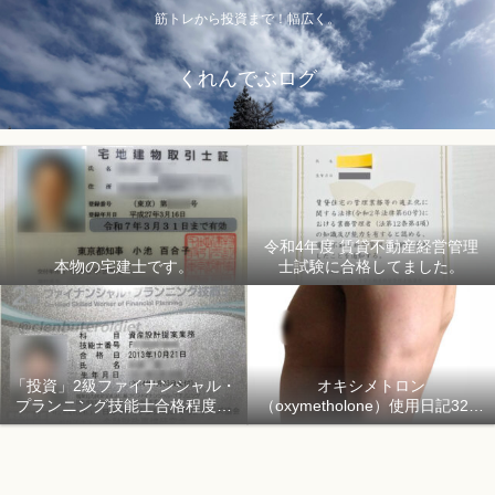
筋トレから投資まで！幅広く。
くれんでぶログ
令和4年度 賃貸不動産経営管理
本物の宅建士です。
士試験に合格してました。
「投資」2級ファイナンシャル・
オキシメトロン
プランニング技能士合格程度で
（oxymetholone）使用日記32日
ようやく初心者「資産形成」
目「骨格筋量増量開始150日目」
2018年1月1日